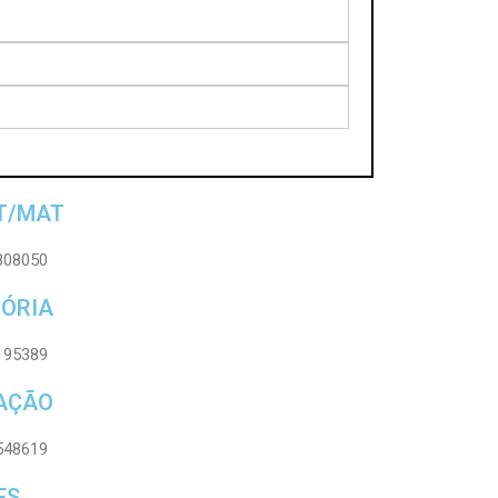
RT/MAT
 808050
TÓRIA
 195389
DAÇÃO
 548619
ES