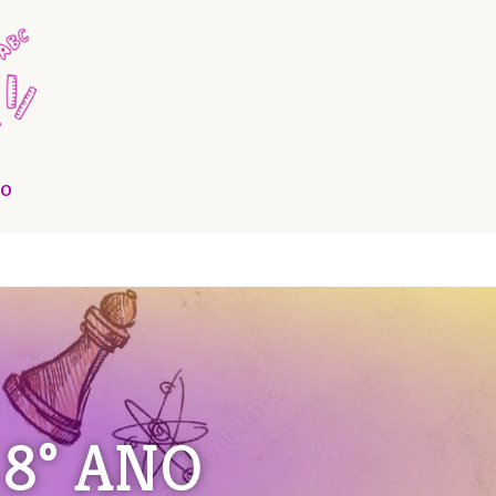
O
8° ANO