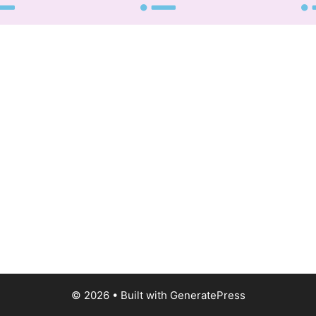
© 2026
• Built with
GeneratePress