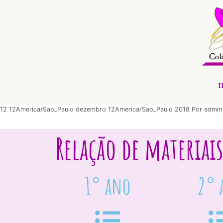
I
12 12America/Sao_Paulo dezembro 12America/Sao_Paulo 2018
Por
admin
Relação de materia
1° ano
2° 