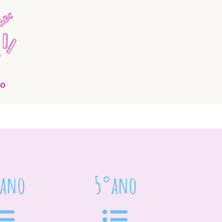
O
 ano
5°ano