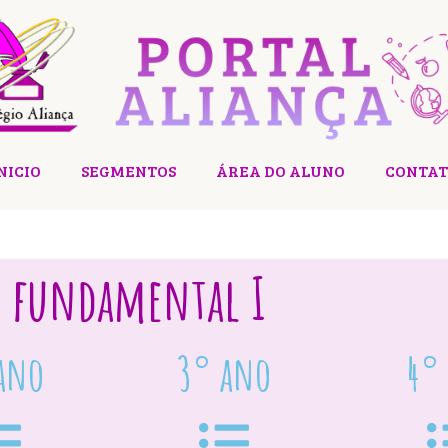
NICIO
SEGMENTOS
ÁREA DO ALUNO
CONTAT
is fundamental I
ano
3° ano
4°